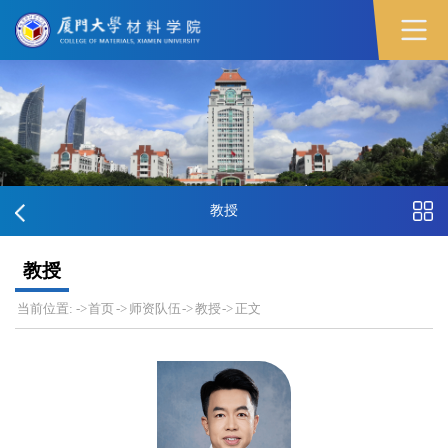
教授
教授
当前位置:
->
首页
->
师资队伍
->
教授
->
正文