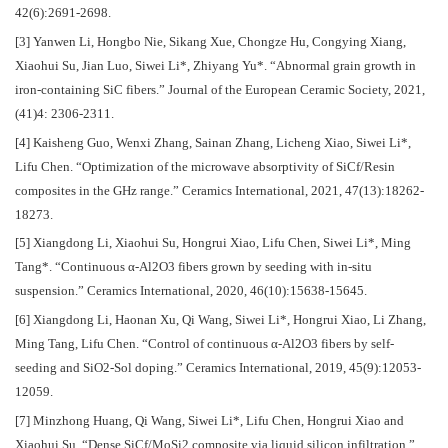
42(6):2691-2698.
[3] Yanwen Li, Hongbo Nie, Sikang Xue, Chongze Hu, Congying Xiang,
Xiaohui Su, Jian Luo, Siwei Li*, Zhiyang Yu*. “Abnormal grain growth in
iron-containing SiC fibers.” Journal of the European Ceramic Society, 2021,
(41)4: 2306-2311.
[4] Kaisheng Guo, Wenxi Zhang, Sainan Zhang, Licheng Xiao, Siwei Li*,
Lifu Chen. “Optimization of the microwave absorptivity of SiCf/Resin
composites in the GHz range.” Ceramics International, 2021, 47(13):18262-
18273.
[5] Xiangdong Li, Xiaohui Su, Hongrui Xiao, Lifu Chen, Siwei Li*, Ming
Tang*. “Continuous α-Al2O3 fibers grown by seeding with in-situ
suspension.” Ceramics International, 2020, 46(10):15638-15645.
[6] Xiangdong Li, Haonan Xu, Qi Wang, Siwei Li*, Hongrui Xiao, Li Zhang,
Ming Tang, Lifu Chen. “Control of continuous α-Al2O3 fibers by self-
seeding and SiO2-Sol doping.” Ceramics International, 2019, 45(9):12053-
12059.
[7] Minzhong Huang, Qi Wang, Siwei Li*, Lifu Chen, Hongrui Xiao and
Xiaohui Su. “Dense SiCf/MoSi2 composite via liquid silicon infiltration.”