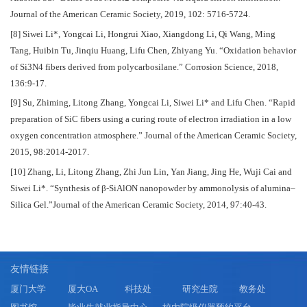
Journal of the American Ceramic Society, 2019, 102: 5716-5724.
[8] Siwei Li*, Yongcai Li, Hongrui Xiao, Xiangdong Li, Qi Wang, Ming
Tang, Huibin Tu, Jinqiu Huang, Lifu Chen, Zhiyang Yu. “Oxidation behavior
of Si3N4 fibers derived from polycarbosilane.” Corrosion Science, 2018,
136:9-17.
[9] Su, Zhiming, Litong Zhang, Yongcai Li, Siwei Li* and Lifu Chen. “Rapid
preparation of SiC fibers using a curing route of electron irradiation in a low
oxygen concentration atmosphere.” Journal of the American Ceramic Society,
2015, 98:2014-2017.
[10] Zhang, Li, Litong Zhang, Zhi Jun Lin, Yan Jiang, Jing He, Wuji Cai and
Siwei Li*. “Synthesis of β‐SiAlON nanopowder by ammonolysis of alumina–
Silica Gel.”Journal of the American Ceramic Society, 2014, 97:40-43.
友情链接
厦门大学
厦大OA
科技处
研究生院
教务处