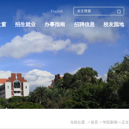
English
|
之窗
招生就业
办事指南
招聘信息
校友园地
当前位置:
->
首页
->
学院新闻
->
正文