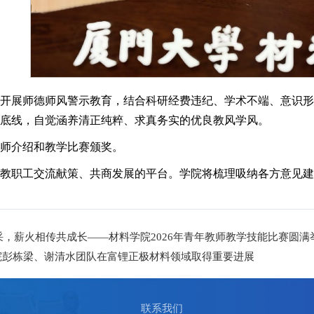
荣开展师德师风警示教育，结合科研经费违纪、学术不端、意识
重底线，自觉涵养清正纯粹、求真务实的优良教风学风。
教师介绍和教学比赛颁奖。
院教职工交流献策、共商发展的平台。学院将梳理吸纳各方意见
采，薪火相传共成长——材料学院2026年青年教师教学技能比赛圆满
1！我院彭栋梁、谢清水团队在富锂正极材料领域取得重要进展
联系我们