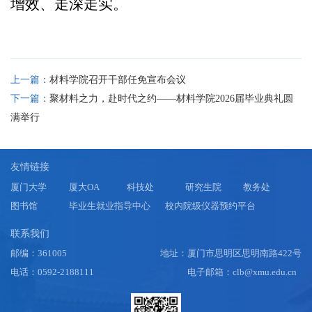
增效、走深走实。
上一篇：
材料学院召开干部任免宣布会议
下一篇：
聚材料之力，赴时代之约——材料学院2026届毕业典礼圆
满举行
友情链接
厦门大学
厦大OA
科技处
研究生院
教务处
图书馆
毕业生就业指导中心
校内院级仪器预约平台
联系我们
邮编：361005
地址：厦门市思明区思明南路422号
电话：0592-2188111
电子邮箱：clb@xmu.edu.cn