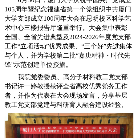
105
周年暨纪念福建省第一个党组织中共厦门
大学支部成立
100
周年大会在思明校区科学艺
术中心三楼报告厅隆重举行。大会集中表彰
全国、全省先进典型及
2024-2026
年度党支部
工作“立项活动”优秀成果、“三个好”先进集体
与个人，并为学校第二批“嘉庚精神
・
时代先
锋”
示范创建单位授旗。
我院党委委员、高分子材料教工党支部
书记许一婷教授获评全省高校优秀党务工作
者，并作为代表在大会现场发言，分享基层
教工党支部党建与科研育人融合建设经验。