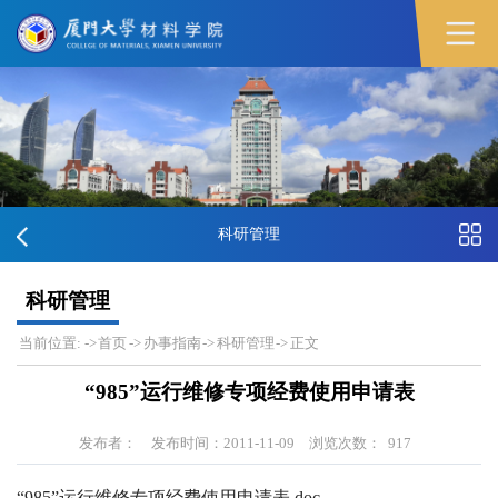
科研管理
科研管理
当前位置:
->
首页
->
办事指南
->
科研管理
->
正文
“985”运行维修专项经费使用申请表
发布者：
发布时间：2011-11-09
浏览次数：
917
“985”运行维修专项经费使用申请表.doc