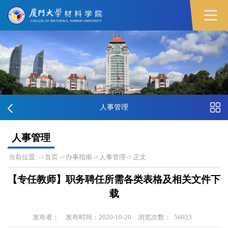
人事管理
人事管理
当前位置:
->
首页
->
办事指南
->
人事管理
->
正文
【专任教师】职务聘任所需各类表格及相关文件下
载
发布者：
发布时间：2020-10-20
浏览次数：
56023