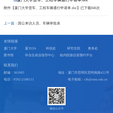
附件【
厦门大学货车、工程车辆通行申请单.doc
】已下载
846
次
上一篇：
因公来访人员、车辆审批表
友情链接
厦门大学
厦大OA
科技处
研究生院
教务处
图书馆
毕业生就业指导中心
校内院级仪器预约平台
联系我们
邮编：361005
地址：厦门市思明区思明南路422号
电话：0592-2188111
电子邮箱：clb@xmu.edu.cn
微信公众号