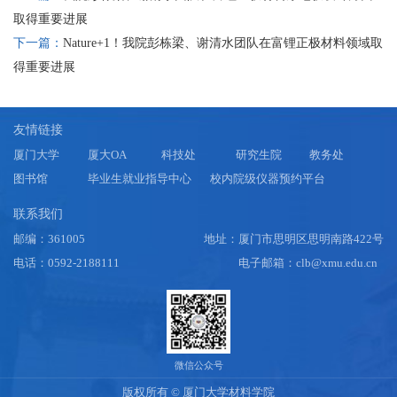
取得重要进展
下一篇：
Nature+1！我院彭栋梁、谢清水团队在富锂正极材料领域取
得重要进展
友情链接
厦门大学
厦大OA
科技处
研究生院
教务处
图书馆
毕业生就业指导中心
校内院级仪器预约平台
联系我们
邮编：361005
地址：厦门市思明区思明南路422号
电话：0592-2188111
电子邮箱：clb@xmu.edu.cn
微信公众号
版权所有 © 厦门大学材料学院