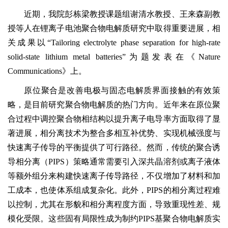
近期，我院彭栋梁教授课题组谢清水教授、王来森副教
授等人在锂离子电池聚合物电解质研究中取得重要进展，相
关成果以“Tailoring electrolyte phase separation for high-rate
solid-state lithium metal batteries”为题发表在《Nature
Communications》上。
原位聚合是改善电极与固态电解质界面接触的有效策
略，是目前研究聚合物电解质的热门方向。近年来在原位聚
合过程中调控聚合物相结构以提升离子电导率方面取得了显
著进展，相分离技术为整合多相互补优势、实现机械强度与
快速离子传导的平衡提供了可行路径。然而，传统的聚合诱
导相分离（PIPS）策略通常需要引入深共晶溶剂或离子液体
等额外组分来构建快速离子传导路径，不仅增加了材料和加
工成本，也使体系组成复杂化。此外，PIPS的相分离过程难
以控制，尤其在形貌和相分离程度方面，导致重现性差、规
模化受限。这些固有局限性成为制约PIPS基聚合物电解质实