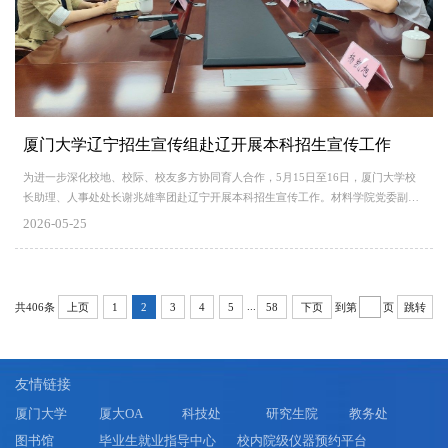
厦门大学辽宁招生宣传组赴辽开展本科招生宣传工作
为进一步深化校地、校际、校友多方协同育人合作，5月15日至16日，厦门大学校
长助理、人事处处长谢兆雄率团赴辽宁开展本科招生宣传工作。材料学院党委副书
记、辽宁招生组副组长、马兆海，材料学院、招生与考试办公室相关人员参与活
2026-05-25
动。招生宣传组先后走访辽宁省高中等教育招生考试委员会办公室、厦门大学辽宁
校友会及东北育才学校，通过座谈研讨、政策宣讲、现场咨询等多元形式，全方位
推介学校办学实力、特色优势及2026年最新本科招生政策。...
...
共406条
到第
页
上页
1
2
3
4
5
58
下页
跳转
友情链接
厦门大学
厦大OA
科技处
研究生院
教务处
图书馆
毕业生就业指导中心
校内院级仪器预约平台