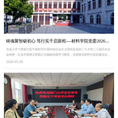
铸魂聚智砺初心 笃行实干启新程----材料学院党委2026年教工党支部党务骨干与青年教师政治素养提升培训班圆满举办
为深入学习贯彻习近平新时代中国特色社会主义思想及党的二十大和二十届历次全
会精神，扎实开展树立和践行正确政绩观学习教育，全面落实新时代党的建设总要
求与立德树人根本任务，紧扣学院“十五五”规划开局起步关键节点，5月22日至25
2026-05-28
日，材料学院党委依托井冈山市委党校，举办党委理论学习中心组（扩大）学习暨
党委党校2026年教工党支部党务骨干与青年教师政治素养提升培训班。学院党委委
员、教工党支部书记及支委、青年教师、行政管理人员、...