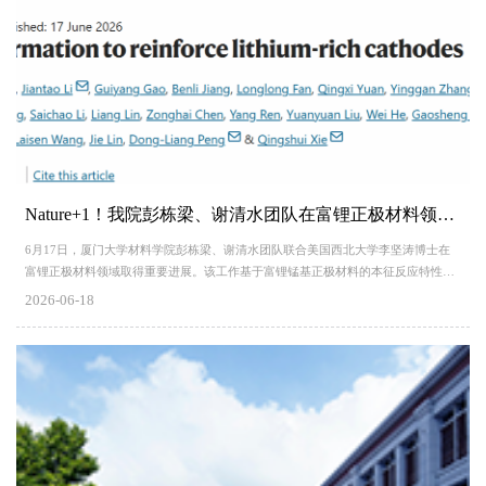
Nature+1！我院彭栋梁、谢清水团队在富锂正极材料领域取得重要进展
6月17日，厦门大学材料学院彭栋梁、谢清水团队联合美国西北大学李坚涛博士在
富锂正极材料领域取得重要进展。该工作基于富锂锰基正极材料的本征反应特性，
提出了一种高效快速化成策略，旨在解决锂电池电极材料高容量与长循环性能无法
2026-06-18
兼顾的难题，为基于富锂层状氧化物正极的锂电池的实际应用提供了理论依据与技
术路径。相关成果以“Fast formation to reinforce lithium-rich cathode”发表于Nature
上。 锂离子电池作为当前最重要的储能技术之一，...