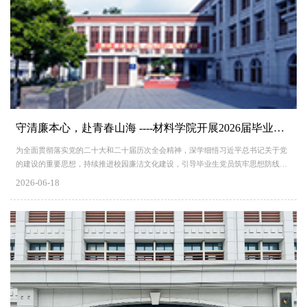
守清廉本心，赴青春山海 ----材料学院开展2026届毕业生党员廉洁教育主题党日活动
为全面贯彻落实党的二十大和二十届历次全会精神，深学细悟习近平总书记关于党
的建设的重要思想，持续推进校园廉洁文化建设，引导毕业生党员筑牢思想防线，
上好毕业廉洁修身“最后一堂党课”，扣好职业生涯“第一粒廉洁扣子”，6月15日下
2026-06-18
午，材料学院在新楼308会议室举办“守清廉本心，赴青春山海”2026届毕业生党员
廉洁教育主题党日活动。学院党委书记刘立荣、关工委原常务副主任董炎明、党委
副书记马兆海、学院团委辅导员及2026届毕业生党员代表参会，...