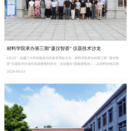
材料学院承办第三期“厦仪智荟” 仪器技术沙龙
6月2日，由厦门大学实验室与设备管理处主办、材料学院承办的第三期 “厦仪智
荟”仪器技术沙龙在圣诺楼顺利举办。活动紧扣“新能源电池——从材料到电芯的微
观‘透视’与精准‘把脉’”主题，聚焦高端仪器表征技术在新能源电池研发中的落地应
2026-06-03
用。校实验室与设备管理处副处长郭志福、材料学院党委书记刘立荣等出席活动，
来自高校、科研院所及仪器企业的专家、师生代表参会。沙龙由学院副院长石巍、
高级工程师黄悦联合主持。活动开场，...