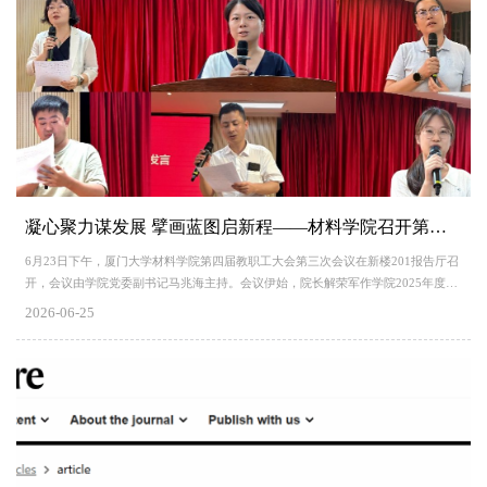
凝心聚力谋发展 擘画蓝图启新程——材料学院召开第四届教职工大会第三次会议
6月23日下午，厦门大学材料学院第四届教职工大会第三次会议在新楼201报告厅召
开，会议由学院党委副书记马兆海主持。会议伊始，院长解荣军作学院2025年度工
作总结、“十五五”规划说明和财务收支决算报告。他全面梳理了学院过去一年在学
2026-06-25
科建设、人才培养、科研创新、师资引育等方面取得的实绩，并对学院“十五五”发
展规划编制思路、重点任务与建设目标进行系统解读。他提出，学院将不断优化人
才与学科发展布局，厚植办学根基，也勉励各位老师破局革新，...