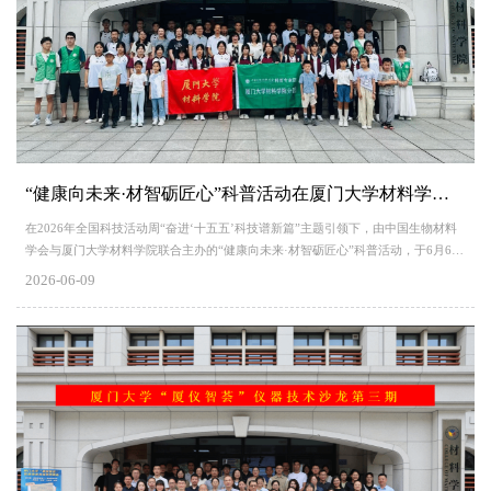
“健康向未来·材智砺匠心”科普活动在厦门大学材料学院圆满举行
在2026年全国科技活动周“奋进‘十五五’科技谱新篇”主题引领下，由中国生物材料
学会与厦门大学材料学院联合主办的“健康向未来·材智砺匠心”科普活动，于6月6日
在厦门大学材料学院圆满落幕。来自厦门市集美职业技术学校、演武小学及瑞景小
2026-06-09
学的60余名学生共同参与了此次活动。 活动由材料科学与工程专业国家级实验教学
示范中心（厦门大学）副主任、高级工程师刘新瑜主持，厦门大学材料学院党委委
员、教授许一婷为同学们带来了题为“...