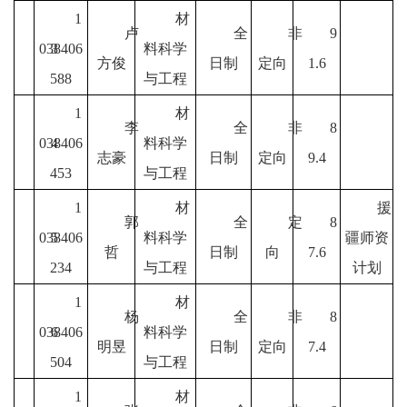
1
材
卢
全
非
9
038406
3
料科学
方俊
日制
定向
1.6
588
与工程
1
材
李
全
非
8
038406
4
料科学
志豪
日制
定向
9.4
453
与工程
1
材
援
郭
全
定
8
038406
5
料科学
疆师资
哲
日制
向
7.6
234
与工程
计划
1
材
杨
全
非
8
03840
6
6
料科学
明昱
日制
定向
7.4
504
与工程
1
材