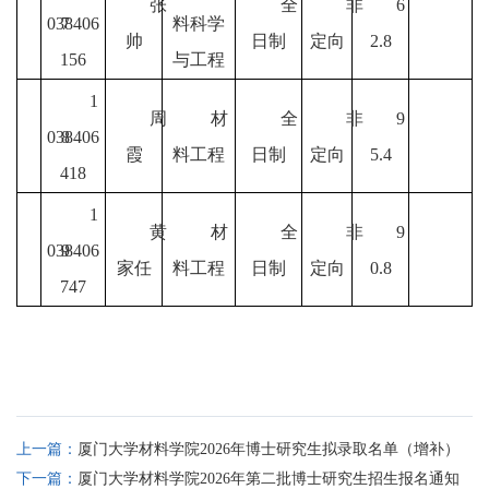
张
全
非
6
038406
7
料科学
帅
日制
定向
2.8
156
与工程
1
周
材
全
非
9
038406
8
霞
料工程
日制
定向
5.4
418
1
黄
材
全
非
9
038406
9
家任
料工程
日制
定向
0.8
747
上一篇：
厦门大学材料学院2026年博士研究生拟录取名单（增补）
下一篇：
厦门大学材料学院2026年第二批博士研究生招生报名通知