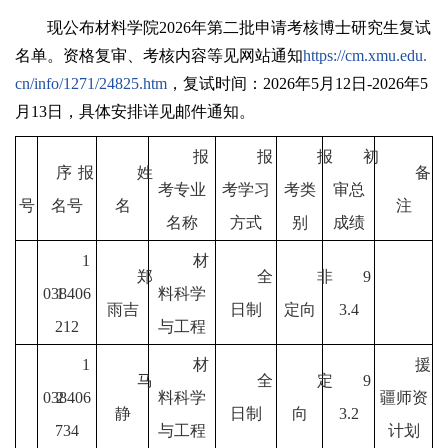
现公布材料学院2026年第二批申请考核博士研究生复试
名单。资格复审、考核内容等见网站通知
https://cm.xmu.edu.
cn/info/1271/24825.htm
，复试时间：2026年5月12日-2026年5
月13日，具体安排详见邮件通知。
报
报
报
初
序
报
姓
备
考专业
考学习
考类
审总
号
名号
名
注
名称
方式
别
成绩
1
材
郑
全
非
9
038406
1
料科学
雨吉
日制
定向
3.4
212
与工程
1
材
援
马
全
定
9
038406
2
料科学
疆师资
静
日制
向
3.2
734
与工程
计划