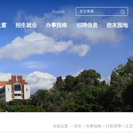
English
|
之窗
招生就业
办事指南
招聘信息
校友园地
当前位置:
->
首页
->
办事指南
->
行政管理
->
正文