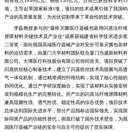
销售收入19.49亿元、税收1.45亿元。目前已获授权专利15
项，主导起草国家标准1项，项目的技术成果引领了我国钨
产业的高质量发展，为光伏切割带来了革命性的技术突破。
李磊教授参与的“最终灭菌医疗器械包装用闪蒸法纤维
屏障材料关键技术及产业化”成果获福建省科学技术进步奖
二等奖：面向我国高端医疗器械产业对安全可靠灭菌包装材
料的迫切需求，由厦门大学材料团队联合厦门当盛新材料有
限公司、大博医疗科技股份有限公司协同攻关。项目突破了
闪蒸纺丝核心制备技术，建立了闪蒸纺丝技术高阻菌与高透
气一体化机制，通过精准调控纤维结构，实现了核心性能的
协同优化。通过产学研深度融合，实现了该材料从实验室研
发到规模化生产的完整转化。所产出的闪蒸法纤维屏障材料
兼具阻菌性强、透气性优、稳定性高的综合优势，项目技术
总体达到国际先进水平，部分产品指标达国际领先，实现国
际同类产品的功能性替代，彻底打破了国外技术壁垒，为我
国医疗器械产业链的安全与自主可控提供了坚实保障。