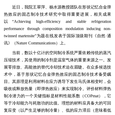
近日，我院王翠萍、杨水源教授团队在形状记忆合金弹
热效应的固态制冷技术研究中取得重要进展，相关成果
以“Achieving high-efficiency and stable refrigeration
performance through composition modulation inducing non-
twinned martensite”为题在线发表于国际顶级期刊《自然·通
讯》（Nature Communications）上。
当前，数以十亿计的空间制冷系统严重依赖传统的蒸汽
压缩技术，其使用的制冷剂是温室气体的重要来源之一。发
展零排放、高能效的替代冷却技术迫在眉睫。在众多候选技
术中，基于形状记忆合金弹热效应的固态制冷技术备受瞩
目。其原理是利用材料在应力诱导下发生马氏体相变时，会
吸收或释放热量（即弹热效应）来实现制冷。评价材料弹热
制冷潜力的一个关键指标是材料性能系数（COPmat），它
等于冷却能力与耗散功的比值。理想的材料应具备大的可回
复应变（以产生足够的制冷量）、低的应力滞后（意味着低