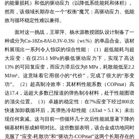
的能量损耗）和低的驱动应力（以降低系统能耗和体积）。
然而，该领域长期存在一个“权衡”魔咒：高驱动应力、低能
效与循环稳定性难以兼得。
面对这一挑战，王翠萍、杨水源教授团队设计制备了一
种成分为Cu-18Zn-8Al-0.3V-0.3Si（wt.%）的单晶合金。该材
料展现出一系列令人惊叹的综合性能：（1）超低能耗与超
大应变：在仅251.1 MPa的极低驱动应力下，实现了高达
13% 的可回复应变，而应力滞后仅为8 MPa，耗散能低至2.2
MJ/m³。这意味着它用很小的“代价”，完成了很大的“形变
功”。（2）超高制冷效率：其材料性能系数（COPmat）高
达17.4，远超大多数已报道的弹热制冷材料，处于性能图谱
的顶尖位置。（3）卓越的稳定性：在7%应变下经过800次
快速加卸载循环后，其弹热冷却性能（ΔTad = 5.1 K）未出
现任何衰减。这与目前一些循环几十次后性能就显著下降的
铜基材料形成鲜明对比。这些数据表明，该合金成功地同时
克服了“应变-耗散功”和“驱动力-COPmat”这两个长期存在的