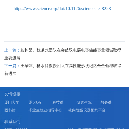
https://www.science.org/doi/10.1126/science.aea8228
上一篇：
​彭栋梁、魏湫龙团队在突破双电层电容储能容量领域取得
重要进展
下一篇：
王翠萍、杨水源教授团队在高性能形状记忆合金领域取得
新进展
友情链接
厦门大学
厦大OA
科技处
研究生院
教务处
图书馆
毕业生就业指导中心
校内院级仪器预约平台
联系我们